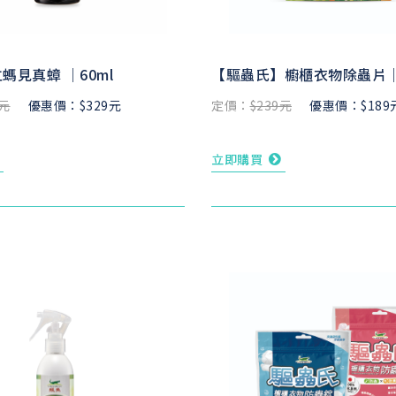
螞見真蟑 ｜60ml
【驅蟲氏】櫥櫃衣物除蟲片｜
9元
優惠價：$329元
定價：
$239元
優惠價：$189
立即購買