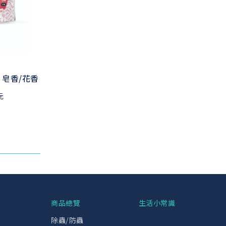
 皂香/花香
元
興
商品總覽
生活小常識
除蟲/防蟲