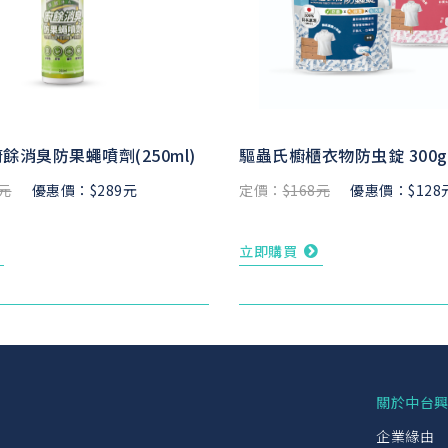
餘消臭防果蠅噴劑(250ml)
驅蟲氏櫥櫃衣物防虫錠 300g
9元
優惠價：$289元
定價：
$168元
優惠價：$128
立即購買
關於中台
企業緣由