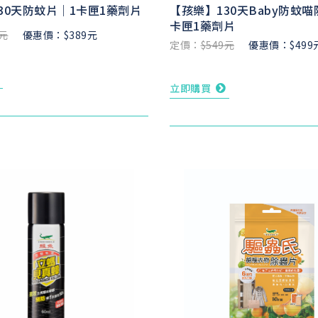
30天防蚊片｜1卡匣1藥劑片
【孩樂】130天Baby防蚊喵
卡匣1藥劑片
9元
優惠價：$389元
定價：
$549元
優惠價：$499
立即購買