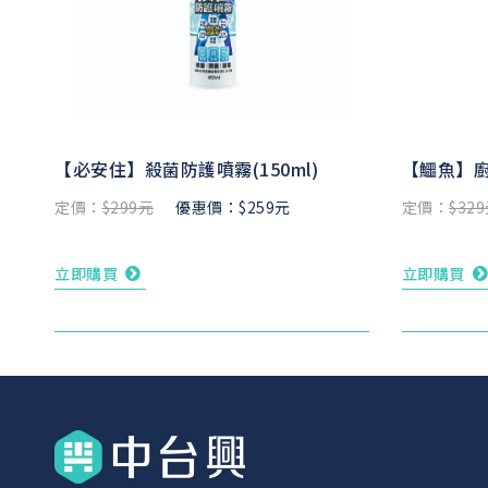
【必安住】殺菌防護噴霧(150ml)
【鱷魚】廚
定價：
$299元
優惠價：$259元
定價：
$32
立即購買
立即購買