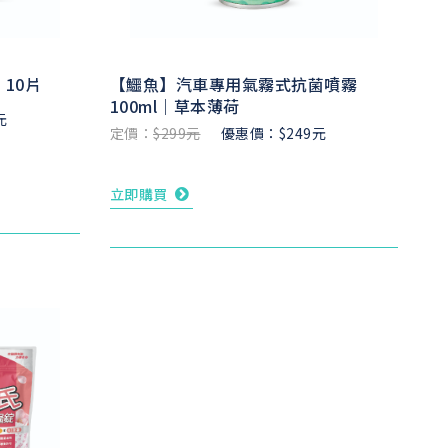
10片
【鱷魚】汽車專用氣霧式抗菌噴霧
100ml｜草本薄荷
元
定價：
$299元
優惠價：$249元
立即購買