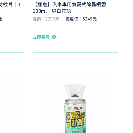
防蚊片｜1
【鱷魚】汽車專用氣霧式除蟲噴霧
100ml｜純白花語
元
定價：
$299元
優惠價：$249元
立即購買