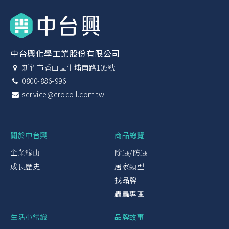
中台興化學工業股份有限公司
新竹市香山區牛埔南路105號
0800-886-996
service@crocoil.com.tw
關於中台興
商品總覽
企業緣由
除蟲/防蟲
成長歷史
居家類型
找品牌
蟲蟲專區
生活小常識
品牌故事