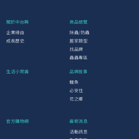
關於中台興
商品總覽
企業緣由
除蟲/防蟲
成長歷史
居家類型
找品牌
蟲蟲專區
生活小常識
品牌故事
鱷魚
必安住
花之鄉
官方購物網
最新消息
活動訊息