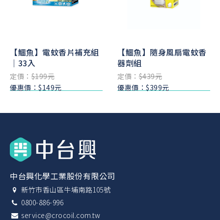
【鱷魚】電蚊香片補充組
【鱷魚】隨身風扇電蚊香
｜33入
器劑組
定價：
$199元
定價：
$439元
優惠價：$149元
優惠價：$399元
中台興化學工業股份有限公司
新竹市香山區牛埔南路105號
0800-886-996
service@crocoil.com.tw