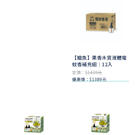
【鱷魚】果香木質液體電
蚊香補充組｜12入
定價：
$1439元
優惠價：$1389元