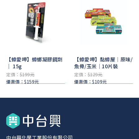
【蟑愛呷】蟑螂凝膠餌劑
【蟑愛呷】黏蟑屋｜原味/
｜ 15g
魚骨/玉米｜10片裝
定價：
$199元
定價：
$129元
優惠價：$159元
優惠價：$109元
中台興化學工業股份有限公司