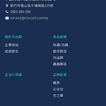
新竹市香山區牛埔南路105號
0800-886-996
service@crocoil.com.tw
關於中台興
商品總覽
企業緣由
除蟲/防蟲
成長歷史
居家類型
找品牌
蟲蟲專區
生活小常識
品牌故事
鱷魚
必安住
花之鄉