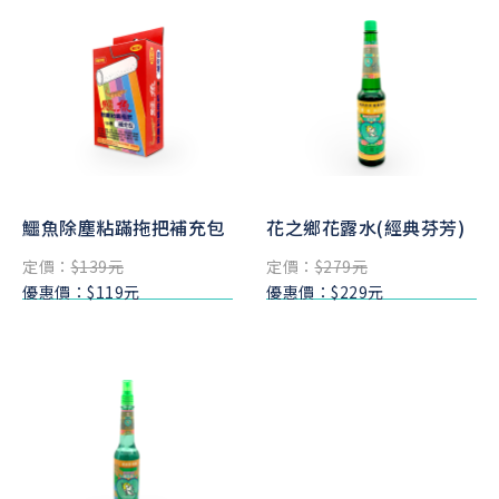
鱷魚除塵粘蹣拖把補充包
花之鄉花露水(經典芬芳)
定價：
$139元
定價：
$279元
優惠價：$119元
優惠價：$229元