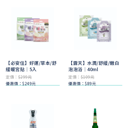
【必安住】好運/草本/舒
【露天】水潤/舒緩/嫩白
緩暖宮貼｜5入
泡泡浴｜40ml
定價：
$299元
定價：
$109元
優惠價：$249元
優惠價：$89元