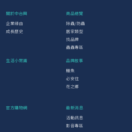
關於中台興
商品總覽
企業緣由
除蟲/防蟲
成長歷史
居家類型
找品牌
蟲蟲專區
生活小常識
品牌故事
鱷魚
必安住
花之鄉
官方購物網
最新消息
活動訊息
影音專區