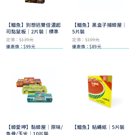
【鱷魚】別想逃雙倍濃起
【鱷魚】黑盒子捕蟑屋｜
司黏鼠板｜2片裝｜標準
5片裝
定價：
$139元
定價：
$109元
優惠價：$99元
優惠價：$89元
【蟑愛呷】黏蟑屋｜原味/
【鱷魚】粘蠅紙｜5片裝
魚骨/玉米｜10片裝