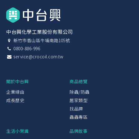
中台興化學工業股份有限公司
新竹市香山區牛埔南路105號
0800-886-996
service@crocoil.com.tw
關於中台興
商品總覽
企業緣由
除蟲/防蟲
成長歷史
居家類型
找品牌
蟲蟲專區
生活小常識
品牌故事