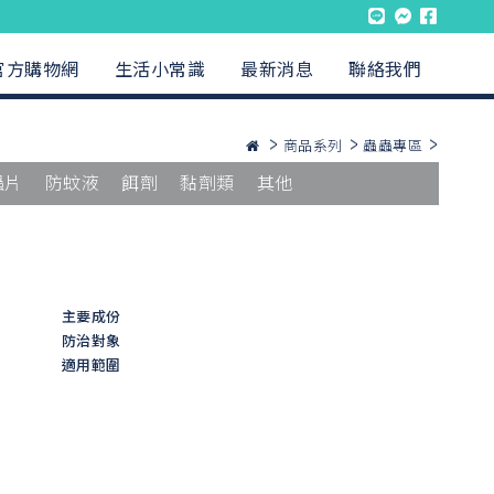
官方購物網
生活小常識
最新消息
聯絡我們
商品系列
蟲蟲專區
蟲片
防蚊液
餌劑
黏劑類
其他
主要成份
防治對象
適用範圍