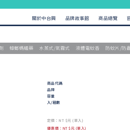
關於中台興
品牌故事館
商品總覽
劑
蟑螂螞蟻藥
水蒸式/氣霧式
液體電蚊香
防蚊片/防
商品代碼
品牌
容量
入/箱數
定價：NT $元 (單入)
優惠價：NT $元 (單入)