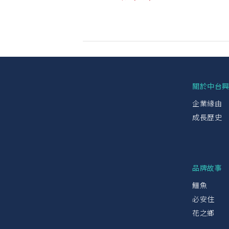
關於中台
企業緣由
成長歷史
品牌故事
鱷魚
必安住
花之鄉