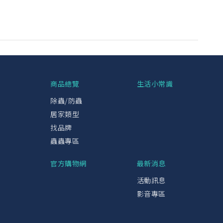
興
商品總覽
生活小常識
除蟲/防蟲
居家類型
找品牌
蟲蟲專區
官方購物網
最新消息
活動訊息
影音專區