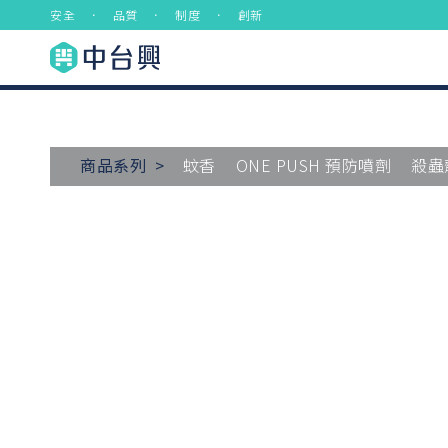
安全 ． 品質 ． 制度 ． 創新
商品系列 >
蚊香
ONE PUSH 預防噴劑
殺蟲