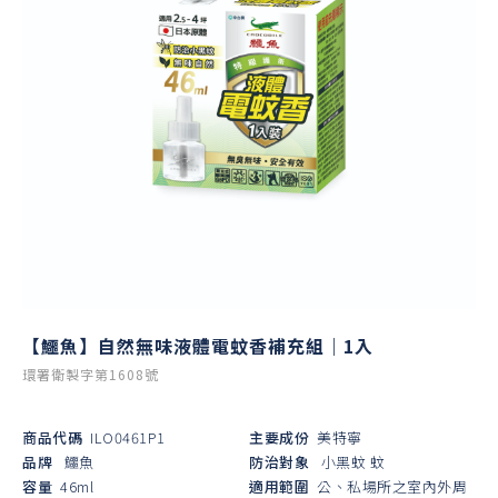
【鱷魚】自然無味液體電蚊香補充組｜1入
環署衛製字第1608號
商品代碼
ILO0461P1
主要成份
美特寧
品牌
鱷魚
防治對象
小黑蚊
蚊
容量
46ml
適用範圍
公、私場所之室內外周