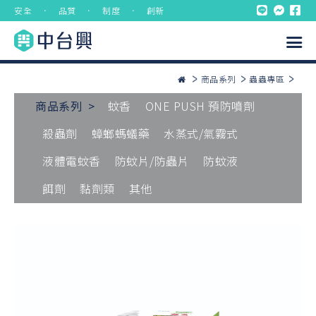
安全 ． 品質 ． 制度 ． 創新
商品系列
蟲蟲專區
商品系列 >
蚊香
ONE PUSH 預防噴劑
殺蟲劑
蟑螂螞蟻藥
水蒸式/氣霧式
液體電蚊香
防蚊片/防蟲片
防蚊液
餌劑
黏劑類
其他