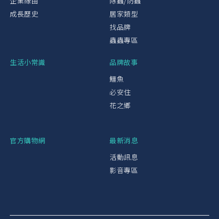
企業緣由
除蟲/防蟲
成長歷史
居家類型
找品牌
蟲蟲專區
生活小常識
品牌故事
鱷魚
必安住
花之鄉
官方購物網
最新消息
活動訊息
影音專區