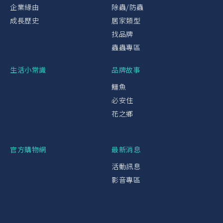
企業緣由
除蟲/防蟲
成長歷史
居家類型
找品牌
蟲蟲專區
生活小常識
品牌故事
鱷魚
必安住
花之鄉
官方購物網
最新消息
活動訊息
影音專區