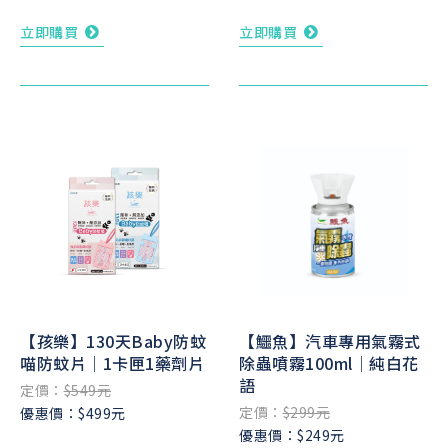
立即購買
立即購買
【孩樂】130天Baby防蚊
【鱷魚】汽車專用氣霧式
喵防蚊片｜1卡匣1藥劑片
除蟲噴霧100ml｜純白花
語
定價：
$549元
定價：
$299元
優惠價：$499元
優惠價：$249元