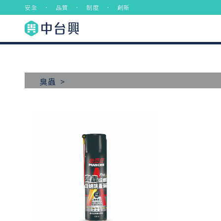
安全 ． 品質 ． 制度 ． 創新
臭蟲 >