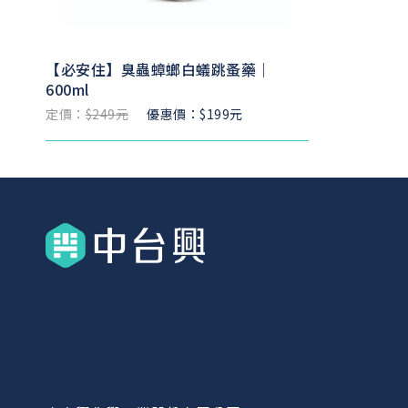
【必安住】臭蟲蟑螂白蟻跳蚤藥｜
600ml
定價：
$249元
優惠價：$199元