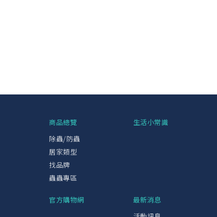
興
商品總覽
生活小常識
除蟲/防蟲
居家類型
找品牌
蟲蟲專區
官方購物網
最新消息
活動訊息