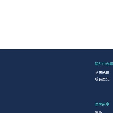
關於中台
企業緣由
成長歷史
品牌故事
鱷魚