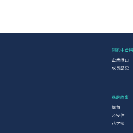
關於中台
企業緣由
成長歷史
品牌故事
鱷魚
必安住
花之鄉