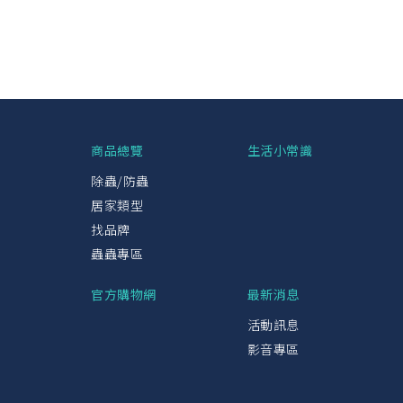
興
商品總覽
生活小常識
除蟲/防蟲
居家類型
找品牌
蟲蟲專區
官方購物網
最新消息
活動訊息
影音專區