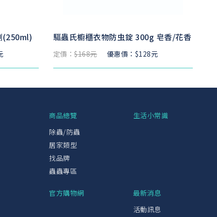
50ml)
驅蟲氏櫥櫃衣物防虫錠 300g 皂香/花香
元
定價：
$168元
優惠價：$128元
興
商品總覽
生活小常識
除蟲/防蟲
居家類型
找品牌
蟲蟲專區
官方購物網
最新消息
活動訊息