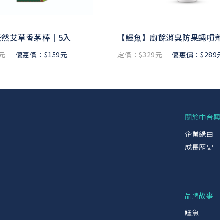
天然艾草香茅棒｜5入
【鱷魚】廚餘消臭防果蠅噴劑(2
9元
優惠價：$159元
定價：
$329元
優惠價：$289
關於中台
企業緣由
成長歷史
品牌故事
鱷魚