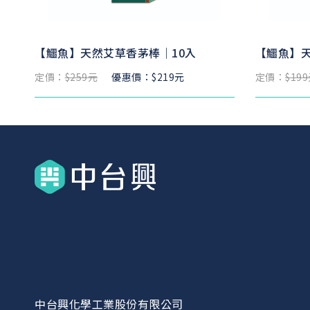
【鱷魚】天然艾草香茅棒｜10入
【鱷魚】
定價：
$259元
優惠價：$219元
定價：
$19
中台興化學工業股份有限公司