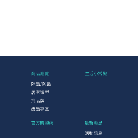
興
商品總覽
生活小常識
除蟲/防蟲
居家類型
找品牌
蟲蟲專區
官方購物網
最新消息
活動訊息