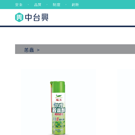
安全 ． 品質 ． 制度 ． 創新
恙蟲 >