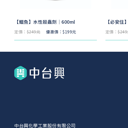
【鱷魚】水性殺蟲劑｜600ml
【必安住】
定價：
$249元
優惠價：$199元
定價：
$24
中台興化學工業股份有限公司