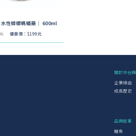
水性蟑螂螞蟻藥｜ 600ml
9元
優惠價：$199元
關於中台
企業緣由
成長歷史
品牌故事
鱷魚