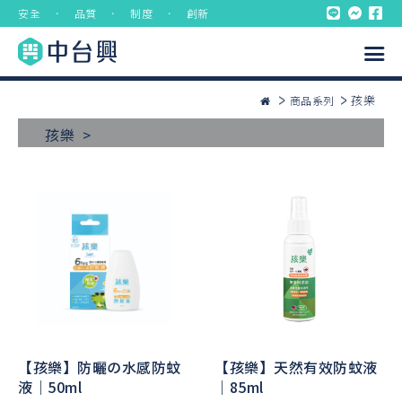
安全 ． 品質 ． 制度 ． 創新
孩樂
商品系列
孩樂 >
【孩樂】防曬の水感防蚊
【孩樂】天然有效防蚊液
液｜50ml
｜85ml