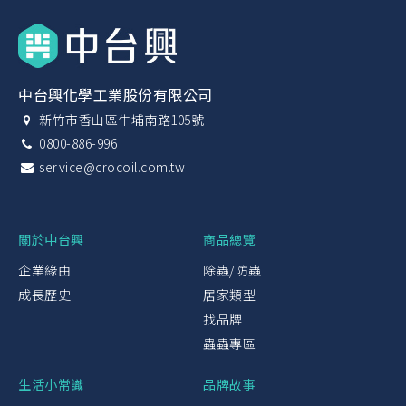
中台興化學工業股份有限公司
新竹市香山區牛埔南路105號
0800-886-996
service@crocoil.com.tw
關於中台興
商品總覽
企業緣由
除蟲/防蟲
成長歷史
居家類型
找品牌
蟲蟲專區
生活小常識
品牌故事