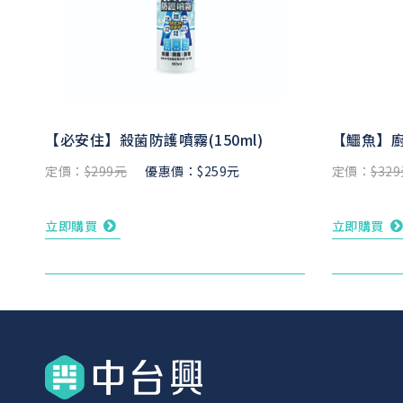
【必安住】殺菌防護噴霧(150ml)
【鱷魚】廚
定價：
$299元
優惠價：$259元
定價：
$32
立即購買
立即購買