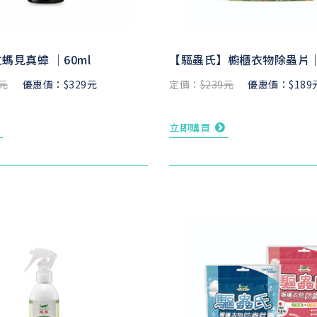
螞見真蟑 ｜60ml
【驅蟲氏】櫥櫃衣物除蟲片｜
9元
優惠價：$329元
定價：
$239元
優惠價：$189
立即購買