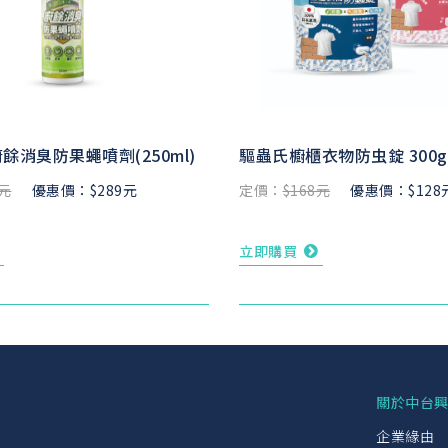
餘消臭防果蠅噴劑(250ml)
驅蟲氏櫥櫃衣物防虫錠 300g
9元
優惠價：$289元
定價：
$168元
優惠價：$128
立即購買
關於中台
企業緣由