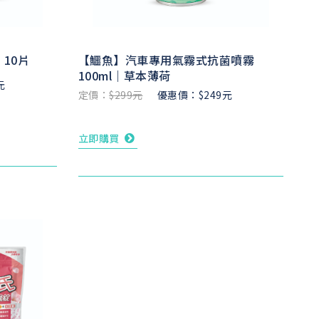
10片
【鱷魚】汽車專用氣霧式抗菌噴霧
100ml｜草本薄荷
元
定價：
$299元
優惠價：$249元
立即購買