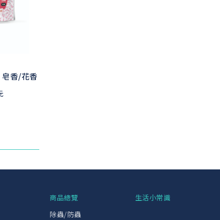
 皂香/花香
元
興
商品總覽
生活小常識
除蟲/防蟲