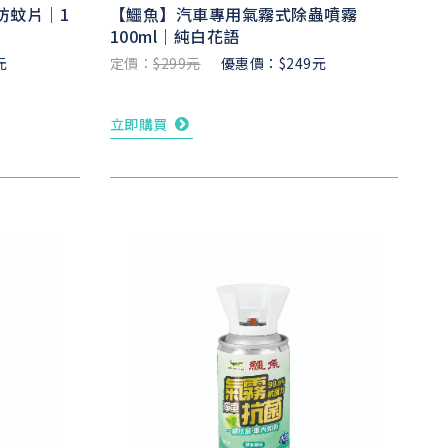
防蚊片｜1
【鱷魚】汽車專用氣霧式除蟲噴霧
100ml｜純白花語
元
定價：
$299元
優惠價：$249元
立即購買