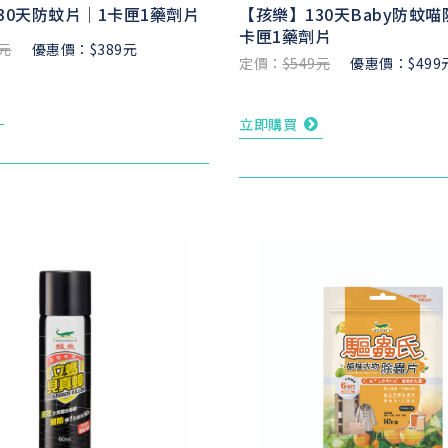
30天防蚊片｜1卡匣1藥劑片
【孩樂】130天Baby防蚊喵
卡匣1藥劑片
9元
優惠價：$389元
定價：
$549元
優惠價：$499
立即購買