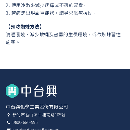
2. 使用冷敷來減少疼痛或不適的感覺
。
3. 若病患出現嚴重症狀，請尋求醫療援助
。
【預防蜘蛛方法】
清理環境，減少蚊蠅及害蟲的生長環境，或依蜘蛛習性
施藥。
中台興化學工業股份有限公司
新竹市香山區牛埔南路105號
0800-886-996
service@crocoil.com.tw