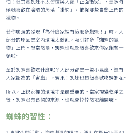
怕！但其實蜘蛛不太習慣與人類「正面衝突」，更多時
候牠喜歡在陰暗的角落「掛網」，捕捉那些自動上門的
獵物。
若你崩潰的發現「為什麼家裡有這麼多蜘蛛！」時，大
部分的原因是室內環境太髒亂，吸引許多「蜘蛛的獵
物」上門。想當然爾，蜘蛛也就超級喜歡來你家飽餐一
頓啦~
至於蜘蛛喜歡吃什麼呢？大部分都是一些小昆蟲，還有
大家認為的「害蟲」。賓果！蜘蛛也超級喜歡吃蟑螂呢~
所以，正視家裡的環境才是最重要的。當家裡變乾淨之
後，蜘蛛沒有食物的來源，也就會悻悻然地離開囉。
蜘蛛的習性：
1.喜歡夜間活動、陰暗潮濕的環境、溫度在攝氏25至30