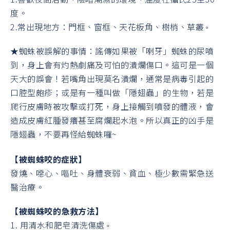
度。
2.常出現地方：門框、窗框、天花板角、樹梢、草叢
。
★蜘蛛被誤解的事情：謠傳如果被「喇牙」蜘蛛的尿噴
到，身上會有灼熱劇痛及可怕的潰爛傷口。這可是一個
天大的誤會！若嘴角出現莫名潰爛，通常是病毒引起的
口腔型皰疹；或是有一種叫做「隱翅蟲」的生物，若是
爬行皮膚時被攻擊或打死，身上接觸到噴發的體液，會
造成皮膚紅腫發癢甚至腐爛起水泡。所以真正的凶手是
隱翅蟲，不要再怪給蜘蛛囉~
【被蜘蛛咬的症狀】
發燒、噁心、嘔吐、身體衰弱、貧血、極少數需緊急送
醫治療。
【被蜘蛛咬的急救方法】
1. 用清水和肥皂清洗傷處
。