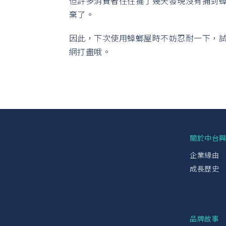
但許多消費者往往擺了幾天發現沒有捕到
棄了。
因此，下次使用蟑螂屋時不妨忍耐一下，
網打盡哦。
關於中台
企業緣由
成長歷史
品牌故事