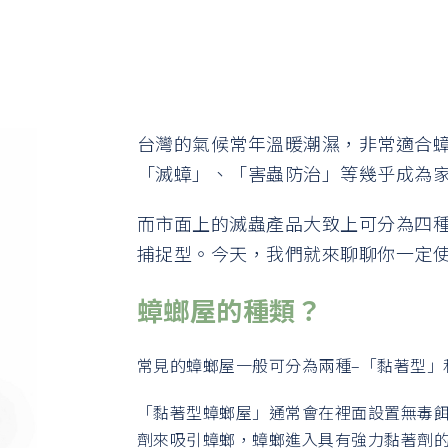
台灣的氣候常年溫暖潮濕，非常適合
「滅蟑」、「害蟲防治」等幾乎成為
而市面上的滅蟲產品大致上可分為四種
捕捉型。今天，我們就來聊聊你一定使
蟑螂屋的種類？
常見的蟑螂屋一般可分為兩種–「黏著型」
「黏著型蟑螂屋」通常會在裡面設置無毒
劑來吸引蟑螂，蟑螂進入具有強力黏著劑