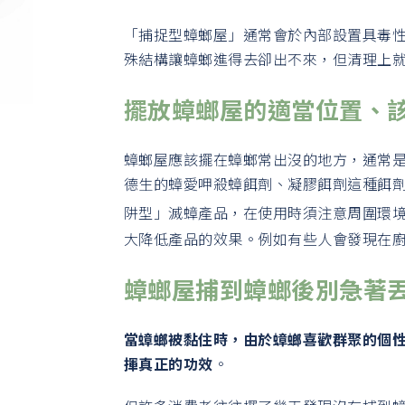
「捕捉型蟑螂屋」通常會於內部設置具毒
殊結構讓蟑螂進得去卻出不來，但清理上
擺放蟑螂屋的適當位置、
蟑螂屋應該擺在蟑螂常出沒的地方，通常
德生的蟑愛呷殺蟑餌劑、凝膠餌劑這種餌
阱型」滅蟑產品，在使用時須注意周圍環
大降低產品的效果。例如有些人會發現在
蟑螂屋捕到蟑螂後別急著
當蟑螂被黏住時，
由於蟑螂喜歡群聚的個
揮真正的功效
。