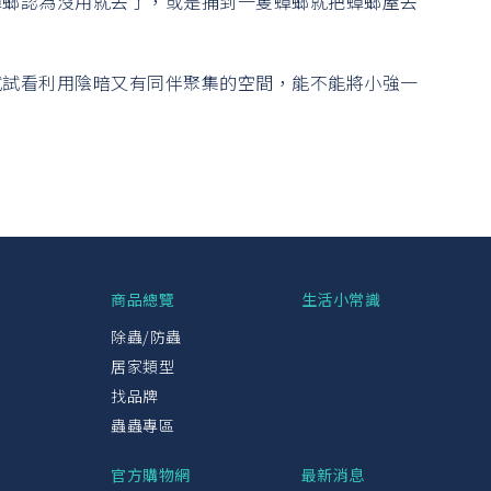
蟑螂認為沒用就丟了，或是捕到一隻蟑螂就把蟑螂屋丟
試試看利用陰暗又有同伴聚集的空間，能不能將小強一
興
商品總覽
生活小常識
除蟲/防蟲
居家類型
找品牌
蟲蟲專區
官方購物網
最新消息