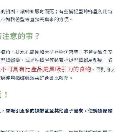
性的餌劑，讓蟑螂服毒而死；有些捕捉型蟑螂屋利用特
就不如黏著型等直接丟棄來的方便。
該注意的事？
是牆角、排水孔周圍和大型器物角落等；不管是鱷魚安
劑型蟑螂藥，或是粘蟑屋等黏著捕捉型蟑螂屋都屬「陷
不可具有比產品更具吸引力的食物
境
，否則將大
廚房使用蟑螂藥效果好像會比較差。
丟！
性，會吸引更多的蟑螂甚至其他蟲子過來，使蟑螂屋發