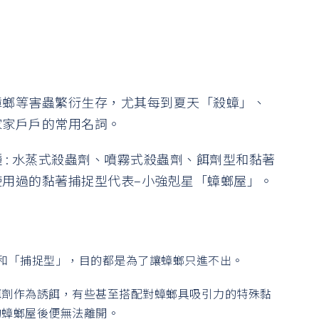
蟑螂等害蟲繁衍生存，尤其每到夏天「殺蟑」、
家家戶戶的常用名詞。
 : 水蒸式殺蟲劑、噴霧式殺蟲劑、餌劑型和黏著
用過的黏著捕捉型代表–小強剋星「蟑螂屋」。
和「捕捉型」，目的都是為了讓蟑螂只進不出。
餌劑作為誘餌，有些甚至搭配對蟑螂具吸引力的特殊黏
的蟑螂屋後便無法離開。