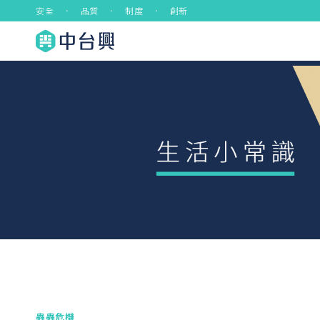
安全 ． 品質 ． 制度 ． 創新
蟲蟲危機