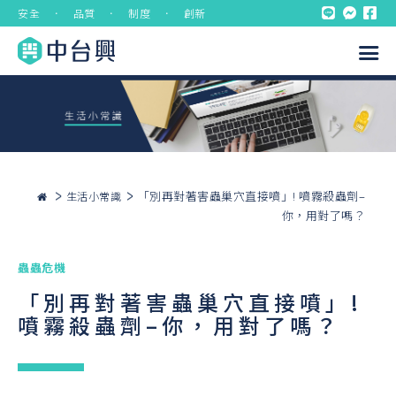
安全 ． 品質 ． 制度 ． 創新
「別再對著害蟲巢穴直接噴」! 噴霧殺蟲劑–
生活小常識
你，用對了嗎？
蟲蟲危機
「別再對著害蟲巢穴直接噴」!
噴霧殺蟲劑–你，用對了嗎？