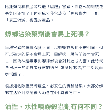
比起薄荷和樟腦等只能「驅趕」害蟲，噴霧式的罐裝殺
蟲劑因添加了上述的成分使它成為「具殺傷力」、能
「真正消滅」害蟲的產品。
蟑螂沾染藥劑後會馬上死嗎？
每種害蟲的抵抗程度不同，以蟑螂來說也不盡相同，但
可以確定的是不會馬上死，需經過一段時間後才會死
亡，因為神經毒素影響蟑螂後會對其造成亢奮，此時就
會出現一些消費者疑惑的情況–怎麼蟑螂吃/噴了藥反而
更活躍了！
根據知名除蟲品牌鱷魚、必安住的實驗結果，大部分蟑
螂在沾染到藥劑後大約會在4小時後死亡。
油性、水性噴霧殺蟲劑有何不同？