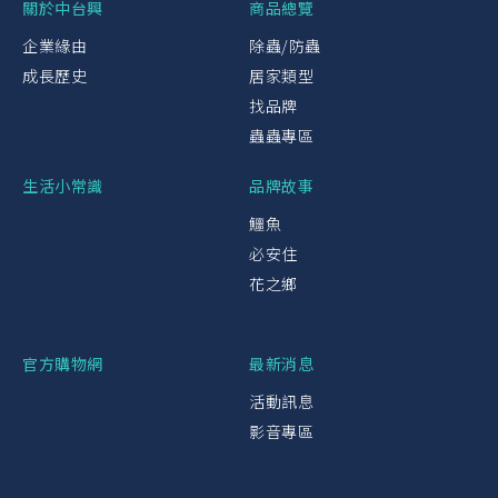
關於中台興
商品總覽
企業緣由
除蟲/防蟲
成長歷史
居家類型
找品牌
蟲蟲專區
生活小常識
品牌故事
鱷魚
必安住
花之鄉
官方購物網
最新消息
活動訊息
影音專區