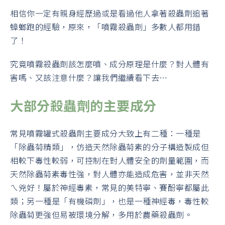
相信你一定有親身經歷過或是看過他人拿著殺蟲劑追著
蟑螂跑的經驗，原來，「噴霧殺蟲劑」多數人都用錯
了！
究竟噴霧殺蟲劑該怎麼噴、成分原理是什麼？對人體有
害嗎、又該注意什麼？讓我們繼續看下去…
大部分殺蟲劑的主要成分
常見噴霧罐式殺蟲劑主要成分大致上有二種：一種是
「除蟲菊精類」，仿造天然除蟲菊素的分子構造製成但
相較下毒性較弱，可控制在對人體安全的劑量範圍，而
天然除蟲菊素毒性強，對人體亦能造成危害，並非天然
ㄟ兇好！屬於神經毒素，常見的美特寧、賽酚寧都屬此
類；另一種是「有機磷劑」，也是一種神經毒，毒性較
除蟲菊更強但易被環境分解，多用於農藥殺蟲劑。