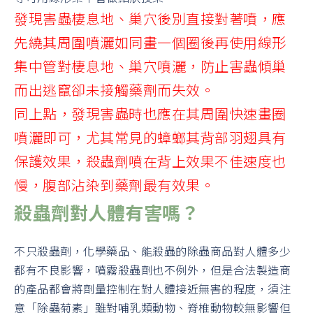
發現害蟲棲息地、巢穴後別直接對著噴，應
先繞其周圍噴灑如同畫一個圈後再使用線形
集中管對棲息地、巢穴噴灑，防止害蟲傾巢
而出逃竄卻未接觸藥劑而失效。
同上點，發現害蟲時也應在其周圍快速畫圈
噴灑即可，尤其常見的蟑螂其背部羽翅具有
保護效果，殺蟲劑噴在背上效果不佳速度也
慢，腹部沾染到藥劑最有效果。
殺蟲劑對人體有害嗎？
不只殺蟲劑，化學藥品、能殺蟲的除蟲商品對人體多少
都有不良影響，噴霧殺蟲劑也不例外，但是合法製造商
的產品都會將劑量控制在對人體接近無害的程度，須注
意「除蟲菊素」雖對哺乳類動物、脊椎動物較無影響但