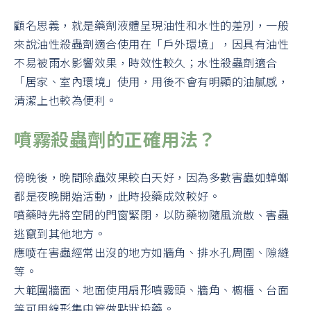
顧名思義，就是藥劑液體呈現油性和水性的差別，一般
來說油性殺蟲劑適合使用在「戶外環境」，因具有油性
不易被雨水影響效果，時效性較久；水性殺蟲劑適合
「居家、室內環境」使用，用後不會有明顯的油膩感，
清潔上也較為便利。
噴霧殺蟲劑的正確用法？
傍晚後，晚間除蟲效果較白天好，因為多數害蟲如蟑螂
都是夜晚開始活動，此時投藥成效較好。
噴藥時先將空間的門窗緊閉，以防藥物隨風流散、害蟲
逃竄到其他地方。
應喷在害蟲經常出沒的地方如牆角、排水孔周圍、隙縫
等。
大範圍牆面、地面使用扇形噴霧頭、牆角、櫥櫃、台面
等可用線形集中管做點狀投藥。