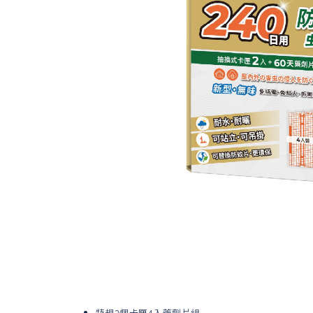
特規2個卡匣4入藥劑片組