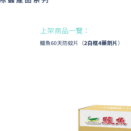
上架商品一覽：
鱷魚60天防蚊片（
2白框4藥劑片
）