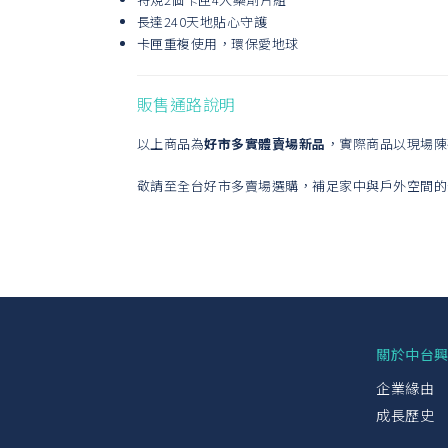
長達240天地貼心守護
卡匣重複使用，環保愛地球
販售通路說明
以上商品為
好市多實體賣場新品
，實際商品以現場陳
敬請至全台好市多賣場選購，補足家中與戶外空間的
關於中台
企業緣由
成長歷史