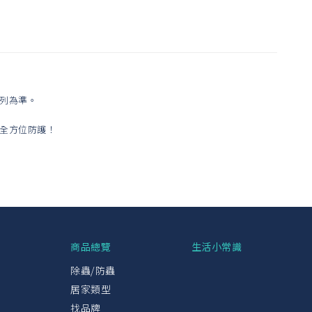
列為準。
全方位防護！
興
商品總覽
生活小常識
除蟲/防蟲
居家類型
找品牌