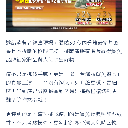
邀請消費者親臨現場，體驗30 秒內分離最多片蚊
香且不折斷的極限任務，挑戰者將有機會贏得鱷魚
品牌獨家贈品與人氣除蟲好物！
這不只是挑戰手感，更是一場「台灣版魷魚遊戲」
的真實上演──**沒有淘汰，只有誰更穩、更細
膩！**到底是分割蚊香難？還是撐過椪糖切割更
難？等你來挑戰！
更特別的是，這次挑戰使用的是鱷魚經典盤旋型蚊
香，不只考驗技術，更勾起許多台灣人兒時回憶