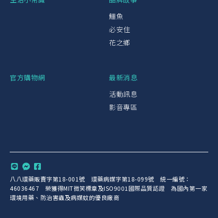
鱷魚
必安住
花之鄉
官方購物網
最新消息
活動訊息
影音專區
八八環藥販賣字第18-001號 環藥病媒字第18-099號 統一編號：
46036467 榮獲得MIT微笑標章及ISO9001國際品質認證 為國內第一家
環境用藥、防治害蟲及病媒蚊的優良廠商