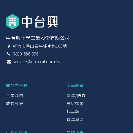
中台興化學工業股份有限公司
新竹市香山區牛埔南路105號
0800-886-996
service@crocoil.com.tw
關於中台興
商品總覽
企業緣由
除蟲/防蟲
成長歷史
居家類型
找品牌
蟲蟲專區
生活小常識
品牌故事