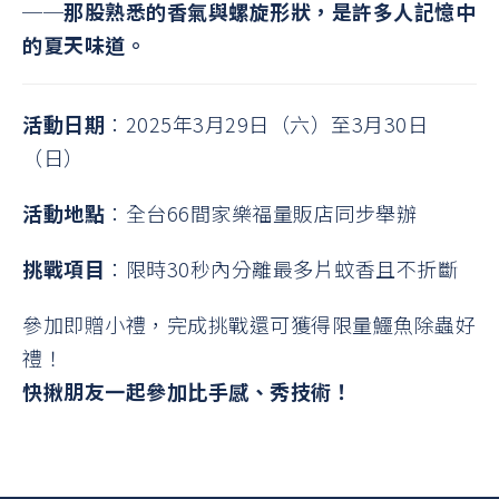
──
那股熟悉的香氣與螺旋形狀，是許多人記憶中
的夏天味道。
活動日期
：2025年3月29日（六）至3月30日
（日）
活動地點
：全台66間家樂福量販店同步舉辦
挑戰項目
：限時30秒內分離最多片蚊香且不折斷
參加即贈小禮，完成挑戰還可獲得限量鱷魚除蟲好
禮！
快揪朋友一起參加比手感、秀技術！