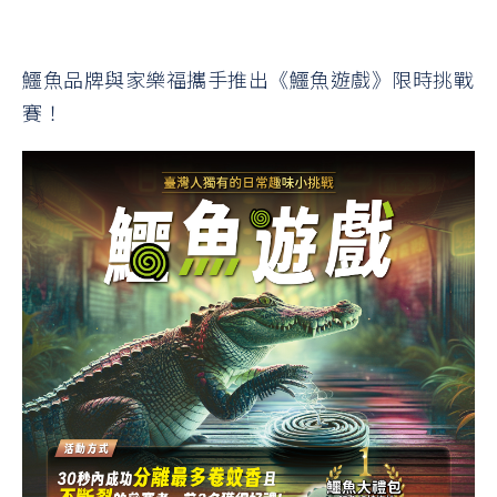
鱷魚品牌與家樂福攜手推出《鱷魚遊戲》限時挑戰
賽！