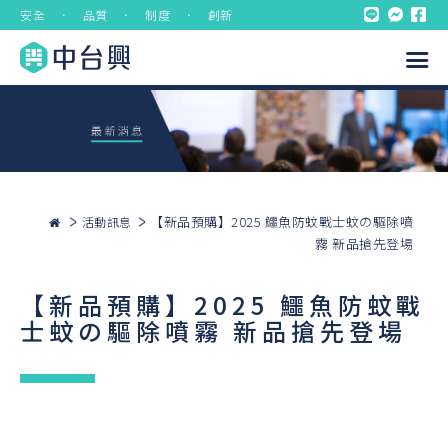
安全 ． 品質 ． 制度 ． 創新
【新品預購】2025 鱷魚防蚊戰士蚊の驅除噴
活動訊息
霧 新品搶先登場
【新品預購】2025 鱷魚防蚊戰
士蚊の驅除噴霧 新品搶先登場