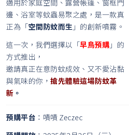
適用於家庭空間、露營帳篷、窗框門
邊、浴室等蚊蟲易聚之處，是一款真
正為「
空間防蚊而生
」的創新噴霧。
這一次，我們選擇以「
早鳥預購
」的
方式推出，
邀請真正在意防蚊成效、又不愛沾黏
與氣味的你，
搶先體驗這場防蚊革
新
。
預購平台
：
嘖嘖 Zeczec