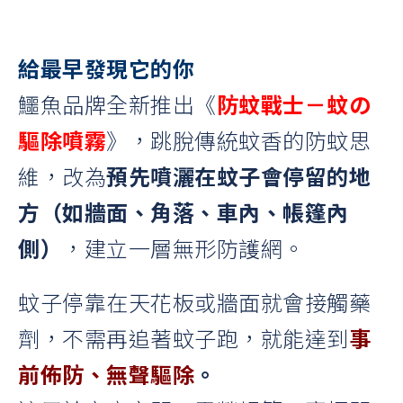
給最早發現它的你
鱷魚品牌全新推出《
防蚊戰士－蚊の
驅除噴霧
》，跳脫傳統蚊香的防蚊思
維，改為
預先噴灑在蚊子會停留的地
方（如牆面、角落、車內、帳篷內
側）
，建立一層無形防護網。
蚊子停靠在天花板或牆面就會接觸藥
劑，不需再追著蚊子跑，就能達到
事
前佈防、無聲驅除
。