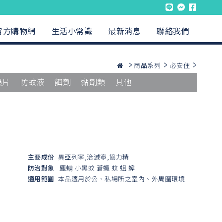
官方購物網
生活小常識
最新消息
聯絡我們
商品系列
必安住
蟲片
防蚊液
餌劑
黏劑類
其他
主要成份
異亞列寧,治滅寧,協力精
防治對象
塵螨
小黑蚊
蒼蠅
蚊
蛆
蟑
適用範圍
本品適用於公、私場所之室內、外周圍環境