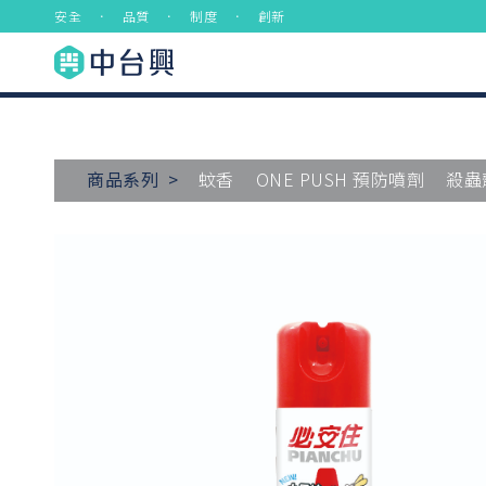
安全 ． 品質 ． 制度 ． 創新
商品系列 >
蚊香
ONE PUSH 預防噴劑
殺蟲