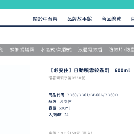
關於中台興
品牌故事館
商品總覽
劑
蟑螂螞蟻藥
水蒸式/氣霧式
液體電蚊香
防蚊片/防
【必安住】自動噴霧殺蟲劑｜600ml
環署衛製字第0560號
商品代碼
BB60/BB61/BB60A/BB60O
品牌
必安住
容量
600ml
入/箱數
24
定價：NT $159元 (單入)