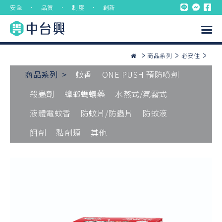
安全 ． 品質 ． 制度 ． 創新
商品系列
必安住
商品系列 >
蚊香
ONE PUSH 預防噴劑
殺蟲劑
蟑螂螞蟻藥
水蒸式/氣霧式
液體電蚊香
防蚊片/防蟲片
防蚊液
餌劑
黏劑類
其他