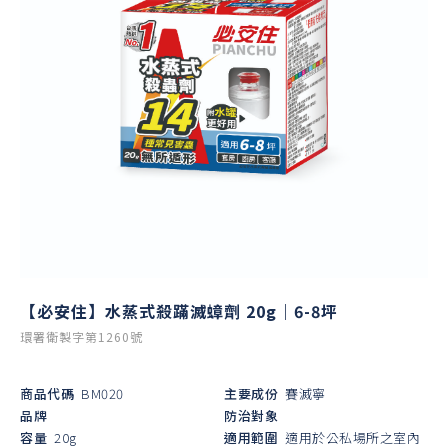
【必安住】水蒸式殺蹣滅蟑劑 20g｜6-8坪
環署衛製字第1260號
商品代碼
BM020
主要成份
賽滅寧
品牌
防治對象
容量
20g
適用範圍
適用於公私場所之室內