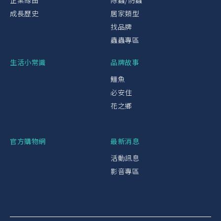
企業緣由
除蟲/防蟲
成長歷史
居家類型
找品牌
蟲蟲專區
生活小常識
品牌故事
鱷魚
必安住
花之鄉
官方購物網
最新消息
活動訊息
影音專區