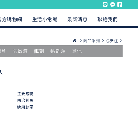
官方購物網
生活小常識
最新消息
聯絡我們
商品系列
必安住
蟲片
防蚊液
餌劑
黏劑類
其他
入
A
主要成份
防治對象
適用範圍