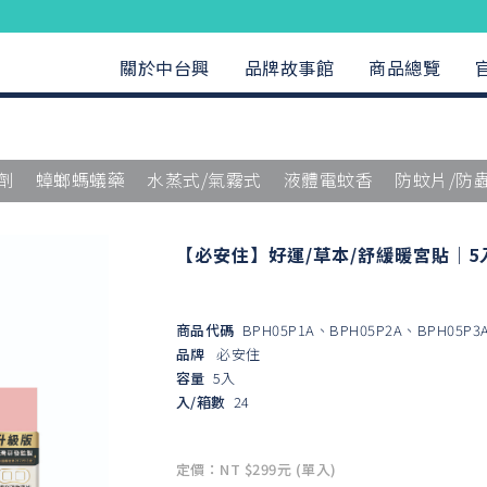
關於中台興
品牌故事館
商品總覽
劑
蟑螂螞蟻藥
水蒸式/氣霧式
液體電蚊香
防蚊片/防
【必安住】好運/草本/舒緩暖宮貼｜5
商品代碼
BPH05P1A、BPH05P2A、BPH05P3
品牌
必安住
容量
5入
入/箱數
24
定價：NT $299元 (單入)