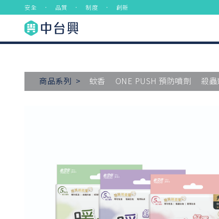
安全 ． 品質 ． 制度 ． 創新
商品系列 >
蚊香
ONE PUSH 預防噴劑
殺蟲