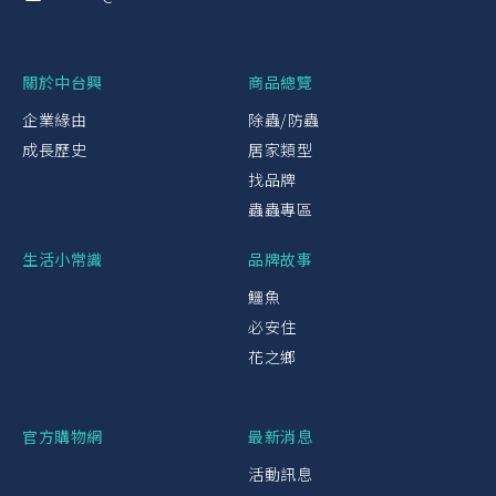
關於中台興
商品總覽
企業緣由
除蟲/防蟲
成長歷史
居家類型
找品牌
蟲蟲專區
生活小常識
品牌故事
鱷魚
必安住
花之鄉
官方購物網
最新消息
活動訊息