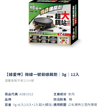
【蟑愛呷】除蟑一號殺蟑餌劑｜3g｜12入
環署衛製字第2104號
商品代碼
ADBC012
主要成份
安丹
品牌
防治對象
蟑
容量
3g x6入(10入+2入超大餌站)
適用範圍
公私場所之室內環境