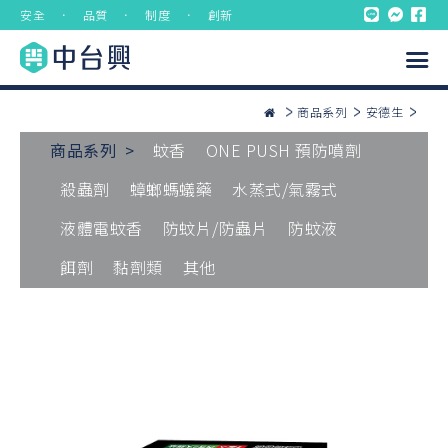
安全 ． 品質 ． 制度 ． 創新
商品系列
安德生
商品系列 >
蚊香
ONE PUSH 預防噴劑
殺蟲劑
蟑螂螞蟻藥
水蒸式/氣霧式
液體電蚊香
防蚊片/防蟲片
防蚊液
餌劑
黏劑類
其他