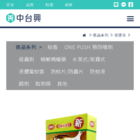
安全 ． 品質 ． 制度 ． 創新
商品系列
安德生
商品系列 >
蚊香
ONE PUSH 預防噴劑
殺蟲劑
蟑螂螞蟻藥
水蒸式/氣霧式
液體電蚊香
防蚊片/防蟲片
防蚊液
餌劑
黏劑類
其他