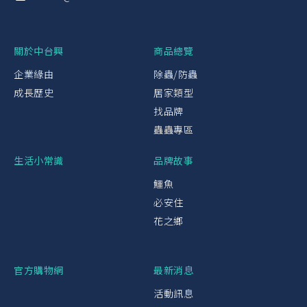
關於中台興
商品總覽
企業緣由
除蟲/防蟲
成長歷史
居家類型
找品牌
蟲蟲專區
生活小常識
品牌故事
鱷魚
必安住
花之鄉
官方購物網
最新消息
活動訊息