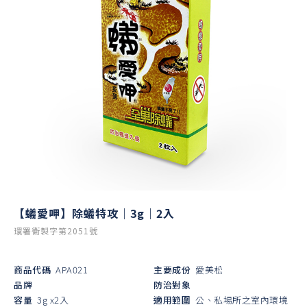
【蟻愛呷】除蟻特攻｜3g｜2入
環署衛製字第2051號
商品代碼
APA021
主要成份
愛美松
品牌
防治對象
容量
3g x2入
適用範圍
公、私場所之室內環境