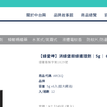
關於中台興
品牌故事館
商品總覽
劑
蟑螂螞蟻藥
水蒸式/氣霧式
液體電蚊香
防蚊片/防
【蟑愛呷】消蟑堡殺蟑連環劑｜5g｜ 
環署衛製字第1829號
商品代碼
ARC6Q
品牌
容量
5g x6入(超大餌站)
入/箱數
12
定價：NT $249元 (單入)