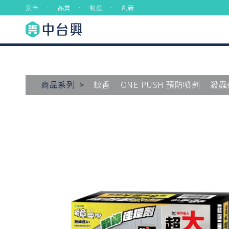
安全 ． 品質 ． 制度 ． 創新
商品系列 >
蚊香
ONE PUSH 預防噴劑
殺蟲