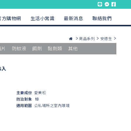
官方購物網
生活小常識
最新消息
聯絡我們
商品系列
安德生
蟲片
防蚊液
餌劑
黏劑類
其他
6入
主要成份
愛美松
防治對象
蟑
適用範圍
公私場所之室內環境