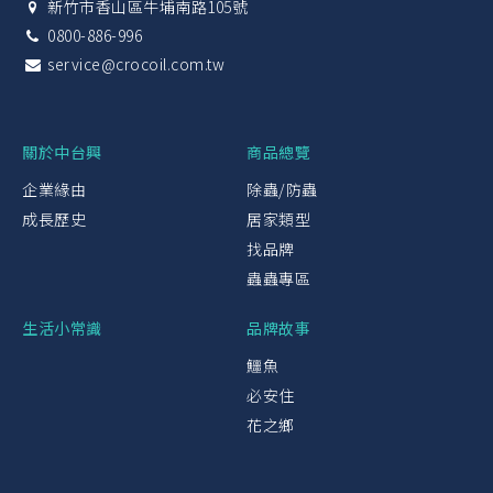
新竹市香山區牛埔南路105號
0800-886-996
service@crocoil.com.tw
關於中台興
商品總覽
企業緣由
除蟲/防蟲
成長歷史
居家類型
找品牌
蟲蟲專區
生活小常識
品牌故事
鱷魚
必安住
花之鄉