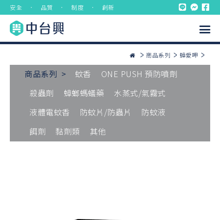
安全 ． 品質 ． 制度 ． 創新
商品系列
蟑愛呷
商品系列 >
蚊香
ONE PUSH 預防噴劑
殺蟲劑
蟑螂螞蟻藥
水蒸式/氣霧式
液體電蚊香
防蚊片/防蟲片
防蚊液
餌劑
黏劑類
其他