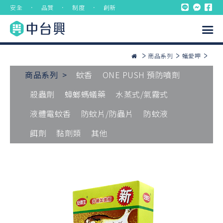
安全 ． 品質 ． 制度 ． 創新
商品系列
蟻愛呷
商品系列 >
蚊香
ONE PUSH 預防噴劑
殺蟲劑
蟑螂螞蟻藥
水蒸式/氣霧式
液體電蚊香
防蚊片/防蟲片
防蚊液
餌劑
黏劑類
其他