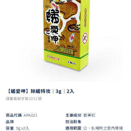
【蟻愛呷】除蟻特攻｜3g｜2入
環署衛製字第2051號
商品代碼
APA021
主要成份
愛美松
品牌
防治對象
容量
3g x2入
適用範圍
公、私場所之室內環境