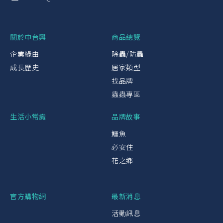
關於中台興
商品總覽
企業緣由
除蟲/防蟲
成長歷史
居家類型
找品牌
蟲蟲專區
生活小常識
品牌故事
鱷魚
必安住
花之鄉
官方購物網
最新消息
活動訊息