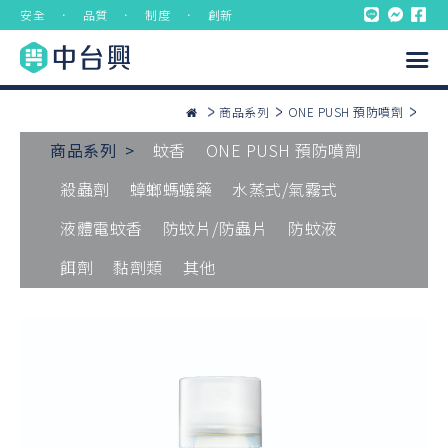
安全 ． 品質 ． 制度 ． 創新
商品系列
ONE PUSH 預防噴劑
商品系列 >
蚊香
ONE PUSH 預防噴劑
殺蟲劑
蟑螂螞蟻藥
水蒸式/氣霧式
液體電蚊香
防蚊片/防蟲片
防蚊液
餌劑
黏劑類
其他