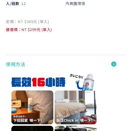
入/箱數
12
內周圍環境
定價：NT $349元 (單入)
優惠價：NT $299元 (單入)
使用方法