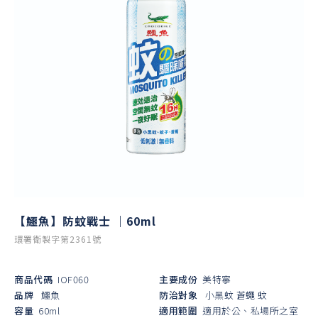
【鱷魚】防蚊戰士 ｜60ml
環署衛製字第2361號
商品代碼
IOF060
主要成份
美特寧
品牌
鱷魚
防治對象
小黑蚊
蒼蠅
蚊
容量
60ml
適用範圍
適用於公、私場所之室