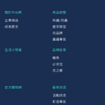
關於中台興
商品總覽
企業緣由
除蟲/防蟲
成長歷史
居家類型
找品牌
蟲蟲專區
生活小常識
品牌故事
鱷魚
必安住
花之鄉
官方購物網
最新消息
活動訊息
影音專區