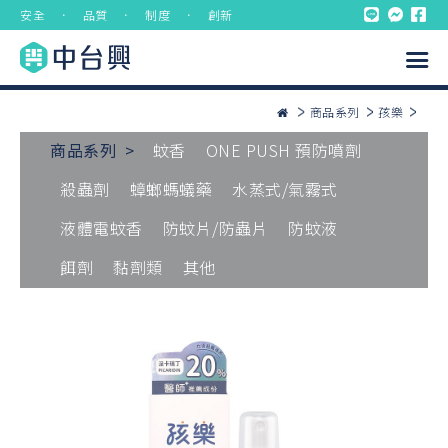
安全 ． 品質 ． 制度 ． 創新
商品系列
孩樂
商品系列 >
蚊香
ONE PUSH 預防噴劑
殺蟲劑
蟑螂螞蟻藥
水蒸式/氣霧式
液體電蚊香
防蚊片/防蟲片
防蚊液
餌劑
黏劑類
其他