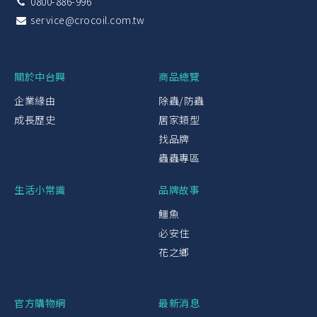
0800-886-996
service@crocoil.com.tw
關於中台興
商品總覽
企業緣由
除蟲/防蟲
成長歷史
居家類型
找品牌
蟲蟲專區
生活小常識
品牌故事
鱷魚
必安住
花之鄉
官方購物網
最新消息