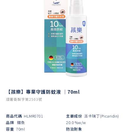
【孩樂】專業守護防蚊液 ｜70ml
環署衛製字第2503號
商品代碼
HLMR0701
主要成份
派卡瑞丁(Picaridin)
品牌
鱷魚
20.0 %w/w
容量
70ml
防治對象