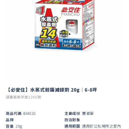
【必安住】水蒸式殺蹣滅蟑劑 20g｜6-8坪
環署衛製字第1260號
商品代碼
BM020
主要成份
賽滅寧
品牌
防治對象
容量
20g
適用範圍
適用於公私場所之室內