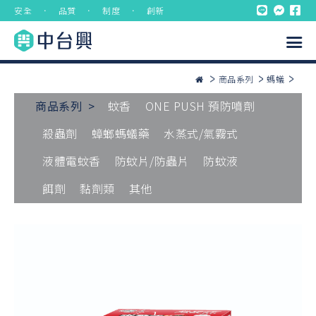
安全 ． 品質 ． 制度 ． 創新
商品系列
螞蟻
商品系列 >
蚊香
ONE PUSH 預防噴劑
殺蟲劑
蟑螂螞蟻藥
水蒸式/氣霧式
液體電蚊香
防蚊片/防蟲片
防蚊液
餌劑
黏劑類
其他