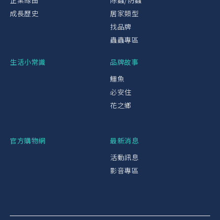
企業緣由
除蟲/防蟲
成長歷史
居家類型
找品牌
蟲蟲專區
生活小常識
品牌故事
鱷魚
必安住
花之鄉
官方購物網
最新消息
活動訊息
影音專區