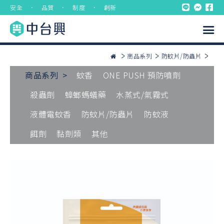
安全 ． 品質 ． 制度 ． 創新
商品系列
防蚊片/防蟲片
商品系列 >
蚊香
ONE PUSH 預防噴劑
殺蟲劑
蟑螂螞蟻藥
水蒸式/氣霧式
液體電蚊香
防蚊片/防蟲片
防蚊液
餌劑
黏劑類
其他