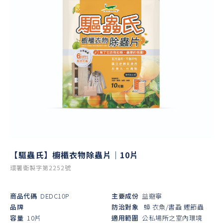
【驅蟲氏】櫥櫃衣物除蟲片｜10片
環署衛製字第2252號
商品代碼
DEDC10P
主要成份
益避寧
品牌
防治對象
蟑
衣魚/書蝨
鰹節蟲
容量
10片
適用範圍
公私場所之室內環境