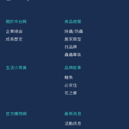
關於中台興
商品總覽
企業緣由
除蟲/防蟲
成長歷史
居家類型
找品牌
蟲蟲專區
生活小常識
品牌故事
鱷魚
必安住
花之鄉
官方購物網
最新消息
活動訊息