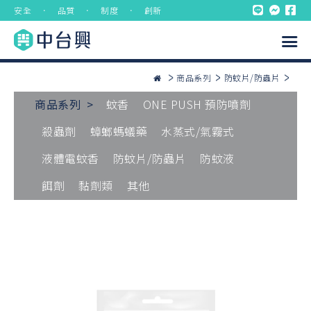
安全 ． 品質 ． 制度 ． 創新
商品系列
防蚊片/防蟲片
商品系列 >
蚊香
ONE PUSH 預防噴劑
殺蟲劑
蟑螂螞蟻藥
水蒸式/氣霧式
液體電蚊香
防蚊片/防蟲片
防蚊液
餌劑
黏劑類
其他