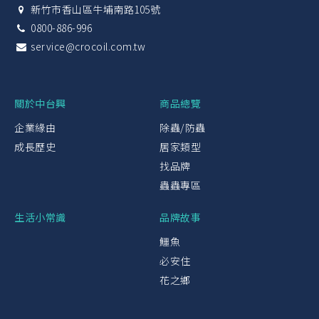
新竹市香山區牛埔南路105號
0800-886-996
service@crocoil.com.tw
關於中台興
商品總覽
企業緣由
除蟲/防蟲
成長歷史
居家類型
找品牌
蟲蟲專區
生活小常識
品牌故事
鱷魚
必安住
花之鄉