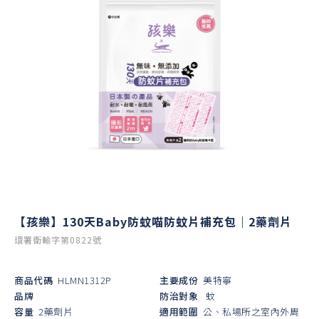
【孩樂】130天Baby防蚊喵防蚊片補充包｜2藥劑片
環署衛輸字第0822號
商品代碼
HLMN1312P
主要成份
美特寧
品牌
防治對象
蚊
容量
2藥劑片
適用範圍
公、私場所之室內外周