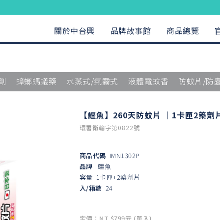
關於中台興
品牌故事館
商品總覽
劑
蟑螂螞蟻藥
水蒸式/氣霧式
液體電蚊香
防蚊片/防
【鱷魚】260天防蚊片 ｜1卡匣2藥劑
環署衛輸字第0822號
商品代碼
IMN1302P
品牌
鱷魚
容量
1卡匣+2藥劑片
入/箱數
24
定價：NT $799元 (單入)