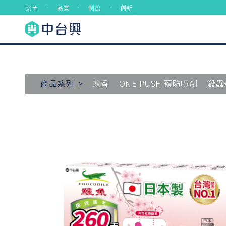
安全 ． 品質 ． 制度 ． 創新
商品系列 >
蚊香
ONE PUSH 預防噴劑
殺蟲