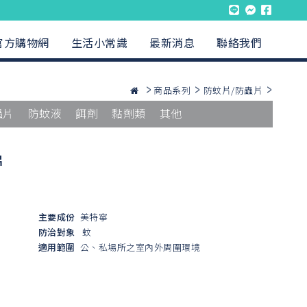
官方購物網
生活小常識
最新消息
聯絡我們
商品系列
防蚊片/防蟲片
蟲片
防蚊液
餌劑
黏劑類
其他
片
主要成份
美特寧
防治對象
蚊
適用範圍
公、私場所之室內外周圍環境