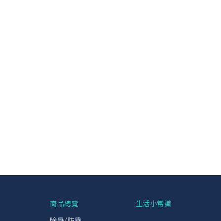
興
商品總覽
生活小常識
除蟲/防蟲