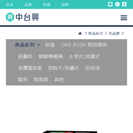
安全 ． 品質 ． 制度 ． 創新
商品系列
找品牌
商品系列 >
蚊香
ONE PUSH 預防噴劑
殺蟲劑
蟑螂螞蟻藥
水蒸式/氣霧式
液體電蚊香
防蚊片/防蟲片
防蚊液
餌劑
黏劑類
其他