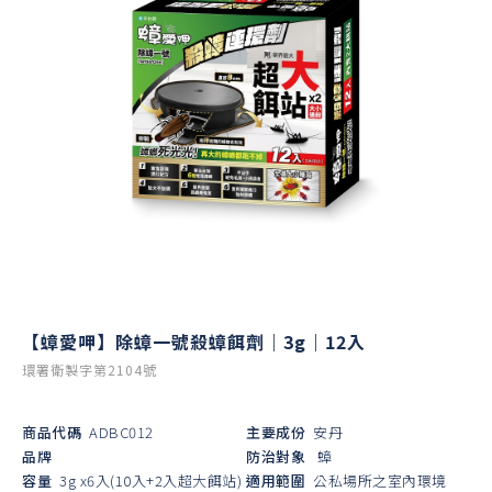
【蟑愛呷】除蟑一號殺蟑餌劑｜3g｜12入
環署衛製字第2104號
商品代碼
ADBC012
主要成份
安丹
品牌
防治對象
蟑
容量
3g x6入(10入+2入超大餌站)
適用範圍
公私場所之室內環境