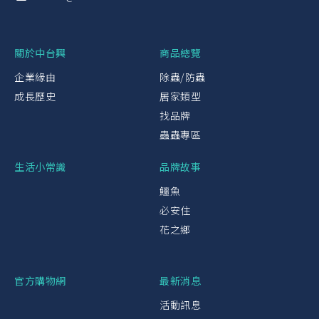
關於中台興
商品總覽
企業緣由
除蟲/防蟲
成長歷史
居家類型
找品牌
蟲蟲專區
生活小常識
品牌故事
鱷魚
必安住
花之鄉
官方購物網
最新消息
活動訊息