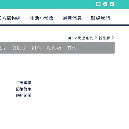
官方購物網
生活小常識
最新消息
聯絡我們
商品系列
找品牌
蟲片
防蚊液
餌劑
黏劑類
其他
主要成份
防治對象
適用範圍