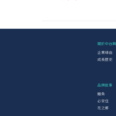
關於中台
企業緣由
成長歷史
品牌故事
鱷魚
必安住
花之鄉