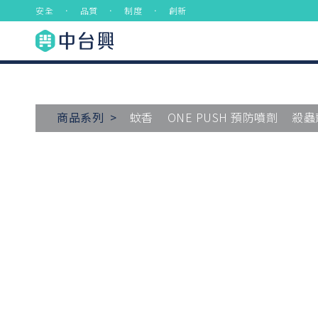
安全 ． 品質 ． 制度 ． 創新
商品系列 >
蚊香
ONE PUSH 預防噴劑
殺蟲