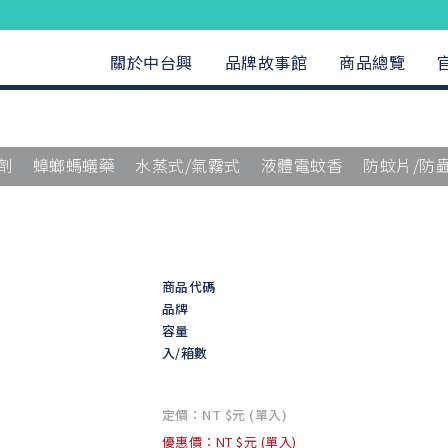
關於中台興
品牌故事館
商品總覽
劑
蟑螂螞蟻藥
水蒸式/氣霧式
液體電蚊香
防蚊片/防
商品代碼
品牌
容量
入/箱數
定價：NT $元 (單入)
優惠價：NT $元 (單入)