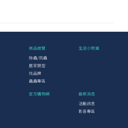
興
商品總覽
生活小常識
除蟲/防蟲
居家類型
找品牌
蟲蟲專區
官方購物網
最新消息
活動訊息
影音專區