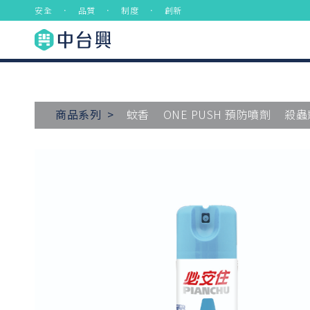
安全 ． 品質 ． 制度 ． 創新
商品系列 >
蚊香
ONE PUSH 預防噴劑
殺蟲