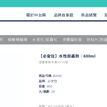
關於中台興
品牌故事館
商品總覽
劑
蟑螂螞蟻藥
水蒸式/氣霧式
液體電蚊香
防蚊片/防
【必安住】水性殺蟲劑｜600ml
環署衛製字第0933號
商品代碼
BW60
品牌
必安住
容量
600
入/箱數
24
定價：NT $159元 (單入)