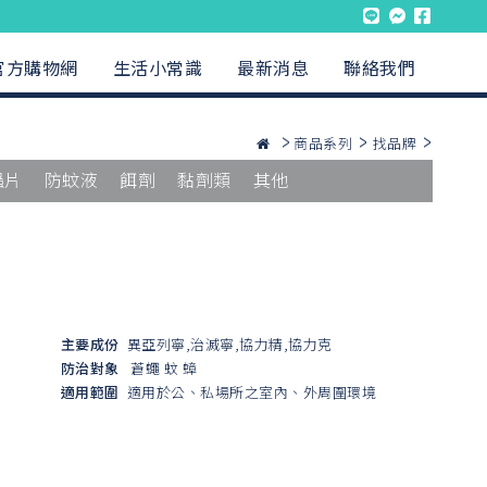
官方購物網
生活小常識
最新消息
聯絡我們
商品系列
找品牌
蟲片
防蚊液
餌劑
黏劑類
其他
主要成份
異亞列寧,治滅寧,協力精,協力克
防治對象
蒼蠅
蚊
蟑
適用範圍
適用於公、私場所之室內、外周圍環境