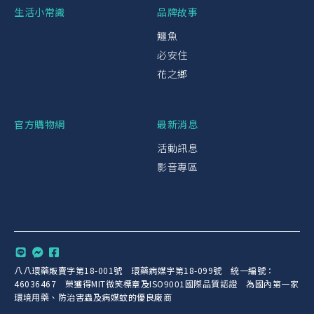
生活小常識
品牌故事
鱷魚
必安住
花之鄉
官方購物網
最新消息
活動訊息
影音專區
八八環藥販賣字第18-001號 環藥病媒字第18-099號 統一編號：
46036467 榮獲得MIT微笑標章及ISO9001國際品質認證 為國內第一家
環境用藥、防治害蟲及病媒蚊的優良廠商