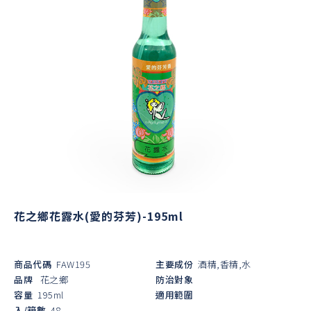
花之鄉花露水(愛的芬芳)-195ml
商品代碼
FAW195
主要成份
酒精,香精,水
品牌
花之鄉
防治對象
容量
195ml
適用範圍
入/箱數
48