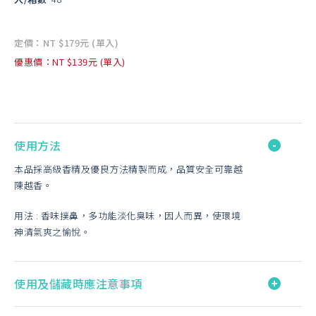
定價：NT $179元 (單入)
優惠價：NT $139元 (單入)
使用方法
本品採高級香精及優良方法精製而成，品質安全可靠越
陳越香。
用法 : 香味撲鼻，多功能淡化臭味，因人而異，使環境
神清氣爽之愉悅。
使用及儲藏時應注意事項