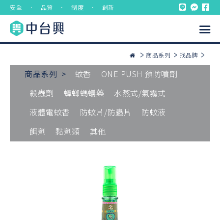
安全 ． 品質 ． 制度 ． 創新
商品系列
找品牌
商品系列 >
蚊香
ONE PUSH 預防噴劑
殺蟲劑
蟑螂螞蟻藥
水蒸式/氣霧式
液體電蚊香
防蚊片/防蟲片
防蚊液
餌劑
黏劑類
其他