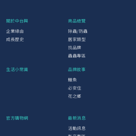
關於中台興
商品總覽
企業緣由
除蟲/防蟲
成長歷史
居家類型
找品牌
蟲蟲專區
生活小常識
品牌故事
鱷魚
必安住
花之鄉
官方購物網
最新消息
活動訊息