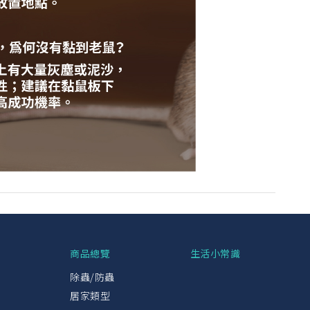
興
商品總覽
生活小常識
除蟲/防蟲
居家類型