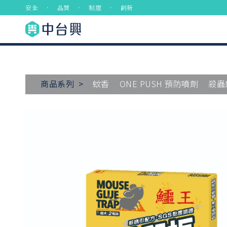
安全 ． 品質 ． 制度 ． 創新
商品系列 >
蚊香
ONE PUSH 預防噴劑
殺蟲