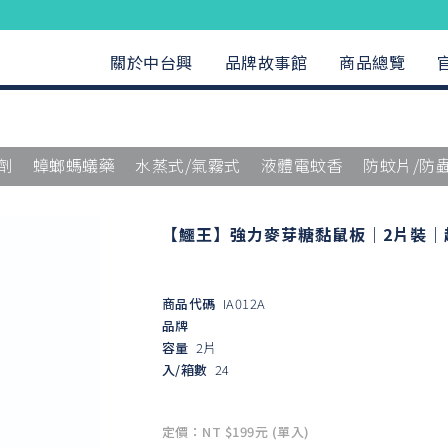
關於中台興
品牌故事館
商品總覽
劑
蟑螂螞蟻藥
水蒸式/氣霧式
液體電蚊香
防蚊片/防
【鱷王】強力麥芽糖黏鼠板｜2片裝｜
商品代碼
IA012A
品牌
容量
2片
入/箱數
24
定價：NT $199元 (單入)