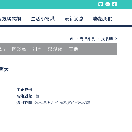
官方購物網
生活小常識
最新消息
聯絡我們
商品系列
找品牌
蟲片
防蚊液
餌劑
黏劑類
其他
超大
主要成份
防治對象
鼠
適用範圍
公私場所之室內環境家鼠出沒處