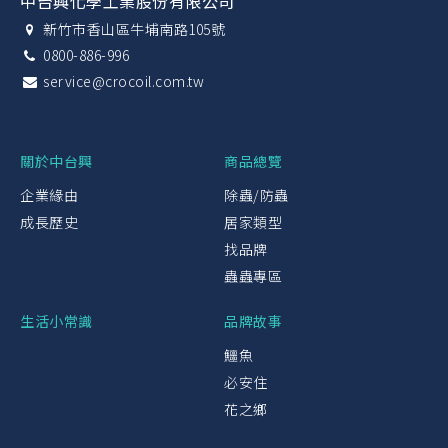
中台興化學工業股份有限公司
新竹市香山區牛埔南路105號
0800-886-996
service@crocoil.com.tw
關於中台興
商品總覽
企業緣由
除蟲/防蟲
成長歷史
居家類型
找品牌
蟲蟲專區
生活小常識
品牌故事
鱷魚
必安住
花之鄉