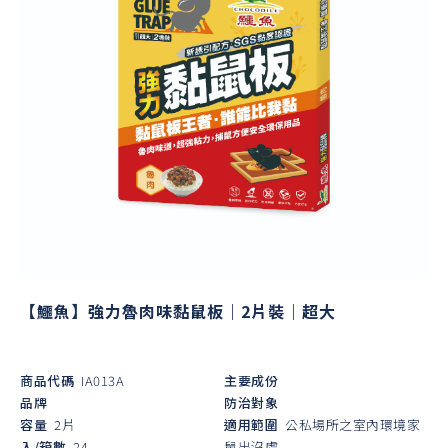
【鱷魚】強力魯肉味黏鼠板｜2片裝｜超大
商品代碼
IA013A
主要成份
品牌
防治對象
容量
2片
適用範圍
公私場所之室內環境家
入/箱數
24
鼠出沒處