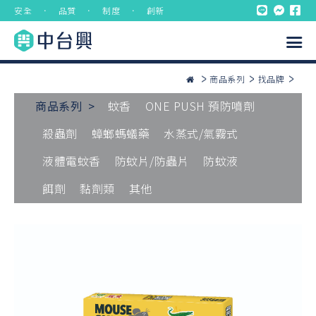
安全 ． 品質 ． 制度 ． 創新
商品系列
找品牌
商品系列 >
蚊香
ONE PUSH 預防噴劑
殺蟲劑
蟑螂螞蟻藥
水蒸式/氣霧式
液體電蚊香
防蚊片/防蟲片
防蚊液
餌劑
黏劑類
其他