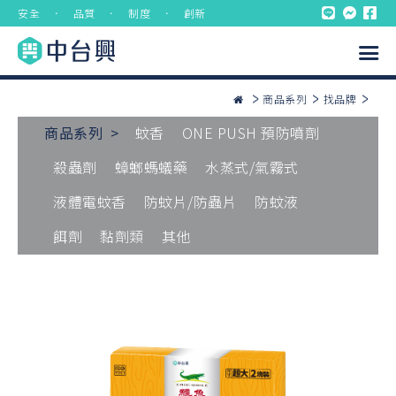
安全 ． 品質 ． 制度 ． 創新
商品系列
找品牌
商品系列 >
蚊香
ONE PUSH 預防噴劑
殺蟲劑
蟑螂螞蟻藥
水蒸式/氣霧式
液體電蚊香
防蚊片/防蟲片
防蚊液
餌劑
黏劑類
其他