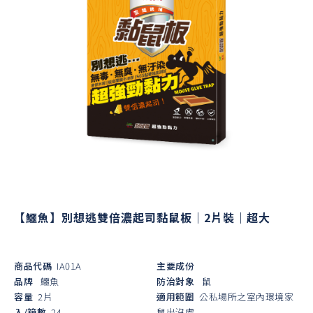
【鱷魚】別想逃雙倍濃起司黏鼠板｜2片裝｜超大
商品代碼
IA01A
主要成份
品牌
鱷魚
防治對象
鼠
容量
2片
適用範圍
公私場所之室內環境家
入/箱數
24
鼠出沒處