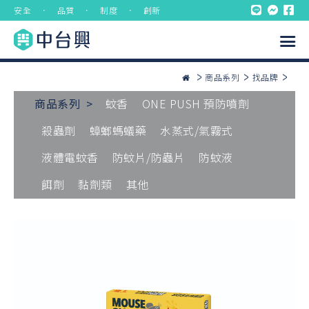
安全 ． 品質 ． 制度 ． 創新
商品系列
找品牌
商品系列 >
蚊香
ONE PUSH 預防噴劑
殺蟲劑
蟑螂螞蟻藥
水蒸式/氣霧式
液體電蚊香
防蚊片/防蟲片
防蚊液
餌劑
黏劑類
其他