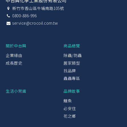
中台興化學工業股份有限公司
新竹市香山區牛埔南路105號
0800-886-996
service@crocoil.com.tw
關於中台興
商品總覽
企業緣由
除蟲/防蟲
成長歷史
居家類型
找品牌
蟲蟲專區
生活小常識
品牌故事
鱷魚
必安住
花之鄉