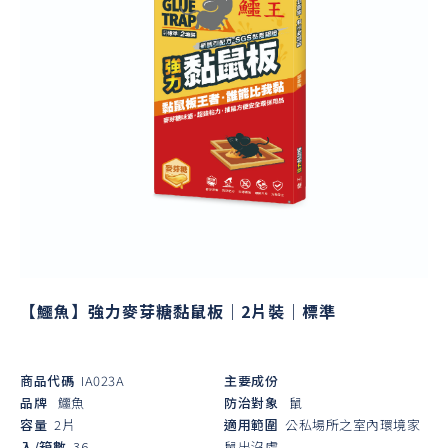
【鱷魚】強力麥芽糖黏鼠板｜2片裝｜標準
商品代碼
IA023A
主要成份
品牌
鱷魚
防治對象
鼠
容量
2片
適用範圍
公私場所之室內環境家
入/箱數
36
鼠出沒處