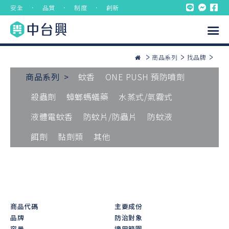
安全 ． 品質 ． 制度 ． 創新
商品系列
找品牌
商品系列 >
蚊香
ONE PUSH 預防噴劑
殺蟲劑
蟑螂螞蟻藥
水蒸式/氣霧式
液體電蚊香
防蚊片/防蟲片
防蚊液
餌劑
黏劑類
其他
商品代碼
主要成份
品牌
防治對象
容量
適用範圍