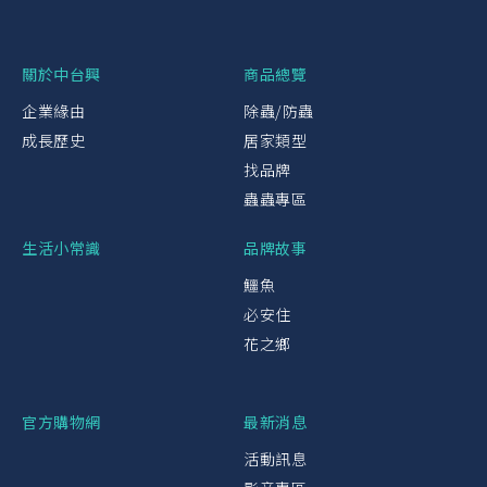
關於中台興
商品總覽
企業緣由
除蟲/防蟲
成長歷史
居家類型
找品牌
蟲蟲專區
生活小常識
品牌故事
鱷魚
必安住
花之鄉
官方購物網
最新消息
活動訊息