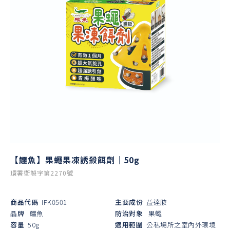
【鱷魚】果蠅果凍誘殺餌劑｜50g
環署衛製字第2270號
商品代碼
IFK0501
主要成份
益達胺
品牌
鱷魚
防治對象
果蠅
容量
50g
適用範圍
公私場所之室內外環境