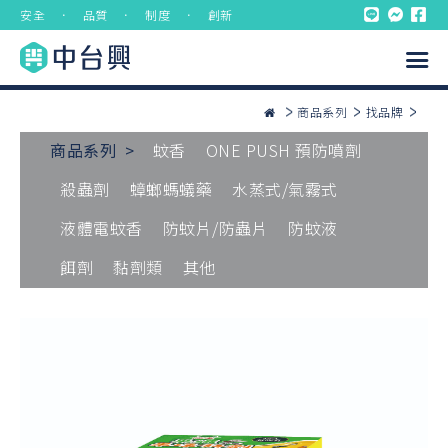
安全 ． 品質 ． 制度 ． 創新
商品系列
找品牌
商品系列 >
蚊香
ONE PUSH 預防噴劑
殺蟲劑
蟑螂螞蟻藥
水蒸式/氣霧式
液體電蚊香
防蚊片/防蟲片
防蚊液
餌劑
黏劑類
其他