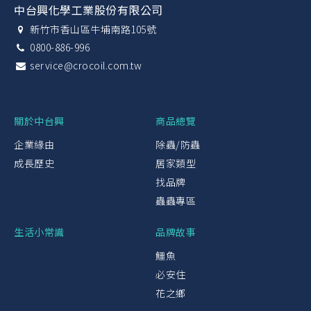
中台興化學工業股份有限公司
新竹市香山區牛埔南路105號
0800-886-996
service@crocoil.com.tw
關於中台興
商品總覽
企業緣由
除蟲/防蟲
成長歷史
居家類型
找品牌
蟲蟲專區
生活小常識
品牌故事
鱷魚
必安住
花之鄉