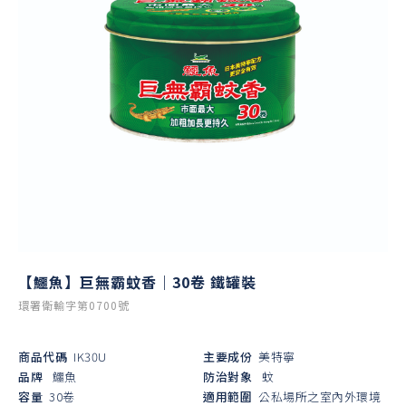
【鱷魚】巨無霸蚊香｜30卷 鐵罐裝
環署衛輸字第0700號
商品代碼
IK30U
主要成份
美特寧
品牌
鱷魚
防治對象
蚊
容量
30卷
適用範圍
公私場所之室內外環境