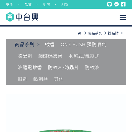
安全 ． 品質 ． 制度 ． 創新
商品系列
找品牌
商品系列 >
蚊香
ONE PUSH 預防噴劑
殺蟲劑
蟑螂螞蟻藥
水蒸式/氣霧式
液體電蚊香
防蚊片/防蟲片
防蚊液
餌劑
黏劑類
其他