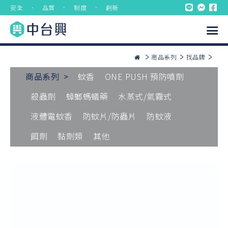
安全 ． 品質 ． 制度 ． 創新
商品系列
找品牌
商品系列 >
蚊香
ONE PUSH 預防噴劑
殺蟲劑
蟑螂螞蟻藥
水蒸式/氣霧式
液體電蚊香
防蚊片/防蟲片
防蚊液
餌劑
黏劑類
其他