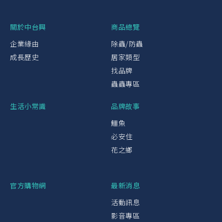
關於中台興
商品總覽
企業緣由
除蟲/防蟲
成長歷史
居家類型
找品牌
蟲蟲專區
生活小常識
品牌故事
鱷魚
必安住
花之鄉
官方購物網
最新消息
活動訊息
影音專區