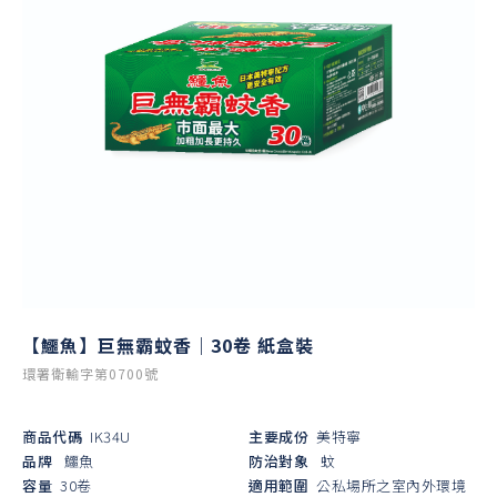
【鱷魚】巨無霸蚊香｜30卷 紙盒裝
環署衛輸字第0700號
商品代碼
IK34U
主要成份
美特寧
品牌
鱷魚
防治對象
蚊
容量
30卷
適用範圍
公私場所之室內外環境