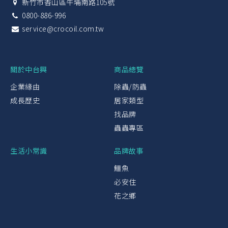
新竹市香山區牛埔南路105號
0800-886-996
service@crocoil.com.tw
關於中台興
商品總覽
企業緣由
除蟲/防蟲
成長歷史
居家類型
找品牌
蟲蟲專區
生活小常識
品牌故事
鱷魚
必安住
花之鄉