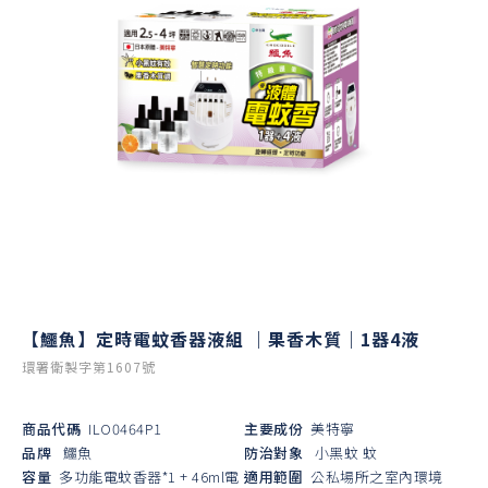
【鱷魚】定時電蚊香器液組 ｜果香木質｜1器4液
環署衛製字第1607號
商品代碼
ILO0464P1
主要成份
美特寧
品牌
鱷魚
防治對象
小黑蚊
蚊
容量
多功能電蚊香器*1 + 46ml電
適用範圍
公私場所之室內環境