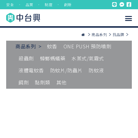
安全 ． 品質 ． 制度 ． 創新
商品系列
找品牌
商品系列 >
蚊香
ONE PUSH 預防噴劑
殺蟲劑
蟑螂螞蟻藥
水蒸式/氣霧式
液體電蚊香
防蚊片/防蟲片
防蚊液
餌劑
黏劑類
其他