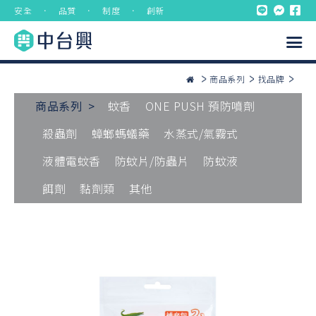
安全 ． 品質 ． 制度 ． 創新
商品系列
找品牌
商品系列 >
蚊香
ONE PUSH 預防噴劑
殺蟲劑
蟑螂螞蟻藥
水蒸式/氣霧式
液體電蚊香
防蚊片/防蟲片
防蚊液
餌劑
黏劑類
其他