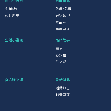
關於中台興
商品總覽
企業緣由
除蟲/防蟲
成長歷史
居家類型
找品牌
蟲蟲專區
生活小常識
品牌故事
鱷魚
必安住
花之鄉
官方購物網
最新消息
活動訊息
影音專區