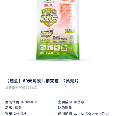
【鱷魚】60天防蚊片補充包｜2藥劑片
環署衛輸字第0938號
商品代碼
IMN0602P
主要成份
美特寧
品牌
鱷魚
防治對象
容量
2藥劑片
適用範圍
公、私場所之室內外周